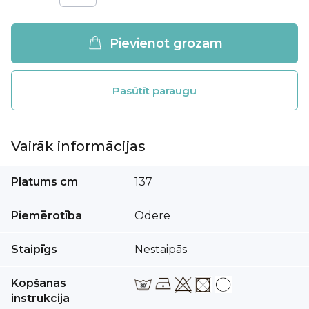
Pievienot grozam
Pasūtīt paraugu
Vairāk informācijas
Vairāk
Platums cm
137
informācijas
Piemērotība
Odere
Staipīgs
Nestaipās
Kopšanas
instrukcija