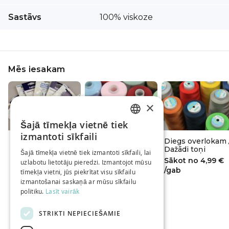
Sastāvs
100% viskoze
Mēs iesakam
×
Šajā tīmekļa vietnē tiek
LATVIAN
izmantoti sīkfaili
Šujmašīnu adatas
Diegs Hard /
Diegs overlokam 
RUSSIAN
HABICO
Dažādi toņi
Dažādi toņi
Šajā tīmekļa vietnē tiek izmantoti sīkfaili, lai
Sākot no
4,29 €
Sākot no
1,79 €
Sākot no
4,99 €
uzlabotu lietotāju pieredzi. Izmantojot mūsu
ENGLISH
/gab
/gab
/gab
tīmekļa vietni, jūs piekrītat visu sīkfailu
izmantošanai saskaņā ar mūsu sīkfailu
politiku.
Lasīt vairāk
STRIKTI NEPIECIEŠAMIE