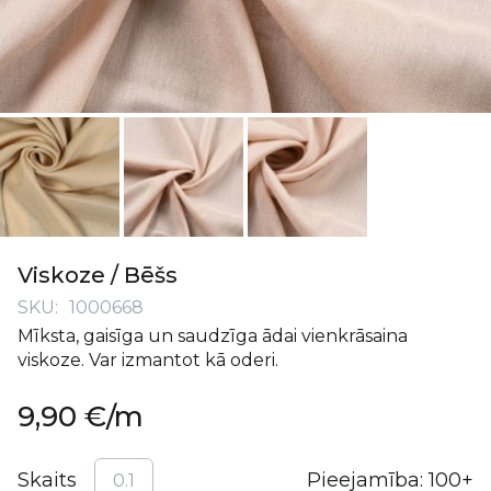
Iet
uz
Viskoze / Bēšs
galerijas
SKU
1000668
sākumu
Mīksta, gaisīga un saudzīga ādai vienkrāsaina
viskoze. Var izmantot kā oderi.
9,90 €
/m
Skaits
Pieejamība:
100+