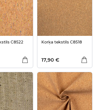
kstils C8522
Korķa tekstils C8518
17,90 €