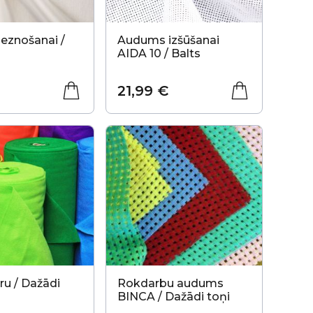
leznošanai /
Audums izšūšanai
AIDA 10 / Balts
21,99 €
ru / Dažādi
Rokdarbu audums
BINCA / Dažādi toņi