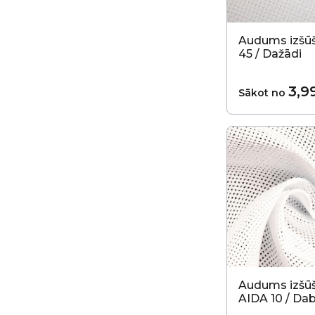
Audums izšūš
45 / Dažādi
3,9
Sākot no
Audums izšū
AIDA 10 / Da