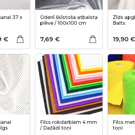
anai 37 x
Ūdenī šķīstoša atbalsta
Zīds apg
plēve / 100x100 cm
Balts
9 €
7,69 €
19,90 €
šanai
Filcs rokdarbiem 4 mm
Filcs met
bīgs
/ Dažādi toņi
toņi