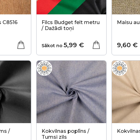
s C8516
Filcs Budget felt metru
Maisu a
/ Dažādi toņi
5,99 €
9,60 €
Sākot no
ms /
Kokvilnas poplīns /
Kokvilnas
Tumsi zils