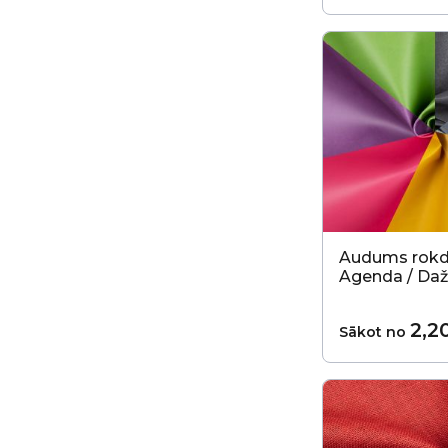
Audums rok
Agenda / Daž
2,2
Sākot no