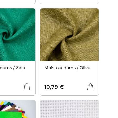
dums / Zaļa
Maisu audums / Olīvu
10,79 €