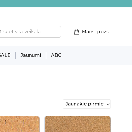
Mans grozs
SALE
Jaunumi
ABC