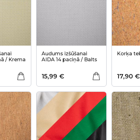
šanai
Audums izšūšanai
Korķa te
ņā / Krema
AIDA 14 paciņā / Balts
15,99 €
17,90 €