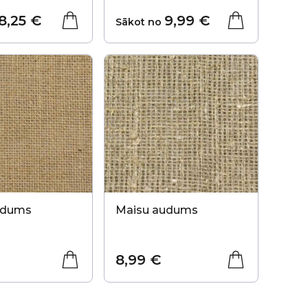
8,25 €
9,99 €
Sākot no
udums
Maisu audums
8,99 €