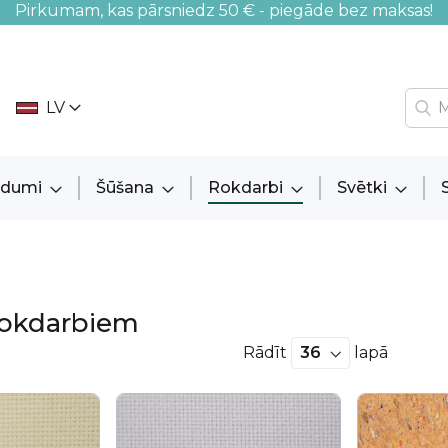
Pirkumam, kas pārsniedz 50 € - piegāde bez maksas!
LV
audumi
Šūšana
Rokdarbi
Svētki
okdarbiem
Rādīt
lapā