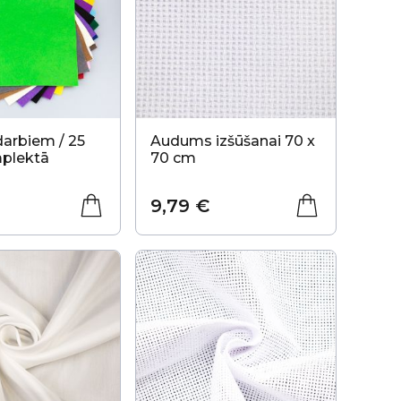
darbiem / 25
Audums izšūšanai 70 x
plektā
70 cm
9,79 €