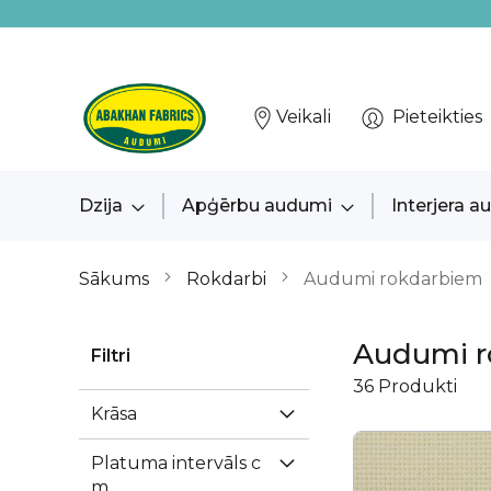
Veikali
Pieteikties
Dzija
Apģērbu audumi
Interjera 
Sākums
Rokdarbi
Audumi rokdarbiem
Audumi r
Filtri
36
Produkti
Krāsa
Platuma intervāls c
m