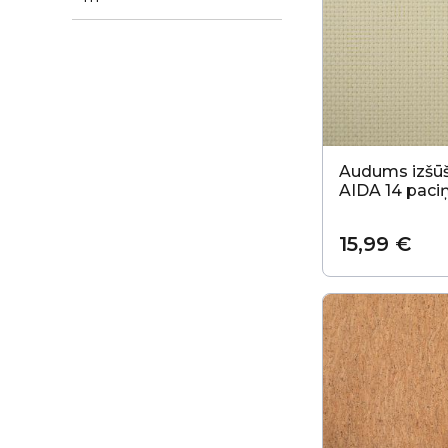
Audums izšū
AIDA 14 paci
15,99 €