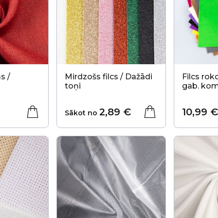
s /
Mirdzošs filcs / Dažādi
Filcs rok
toņi
gab. kom
2,89 €
10,99 €
Sākot no