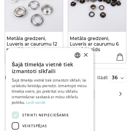
Metāla gredzeni,
Metāla gredzeni,
Luveris ar caurumu 12
Luveris ar caurumu 6
mm / Sudraba
mm / Oksīds
×
8,10 €
8,10 €
Šajā tīmekļa vietnē tiek
LATVIAN
izmantoti sīkfaili
RUSSIAN
Produkti
1
-
36
no
170
Rādīt
Šajā tīmekļa vietnē tiek izmantoti sīkfaili, lai
uzlabotu lietotāju pieredzi. Izmantojot mūsu
ENGLISH
tīmekļa vietni, jūs piekrītat visu sīkfailu
Lapa
La
Nā
You're
Lapa
Lapa
Lapa
1
2
3
...
5
izmantošanai saskaņā ar mūsu sīkfailu
currently
politiku.
Lasīt vairāk
reading
STRIKTI NEPIECIEŠAMIE
page
VEIKTSPĒJAS