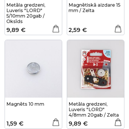
Metāla gredzeni,
Magnētiskā aizdare 15
Luveris "LORD"
mm / Zelta
5/10mm 20gab /
Oksīds
9,89 €
2,59 €
Magnēts 10 mm
Metāla gredzeni,
Luveris "LORD"
4/8mm 20gab / Zelta
1,59 €
9,89 €