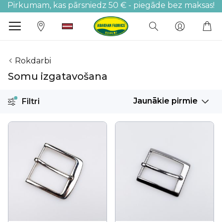
Pirkumam, kas pārsniedz 50 € - piegāde bez maksas!
M
Rokdarbi
Somu izgatavošana
Filtri