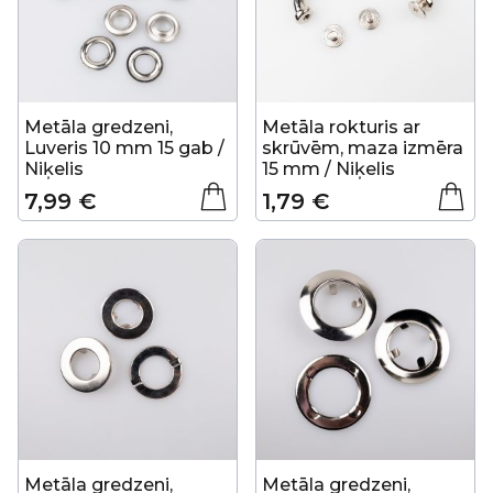
Metāla gredzeni,
Metāla rokturis ar
Luveris 10 mm 15 gab /
skrūvēm, maza izmēra
Niķelis
15 mm / Niķelis
7,99 €
1,79 €
Metāla gredzeni,
Metāla gredzeni,