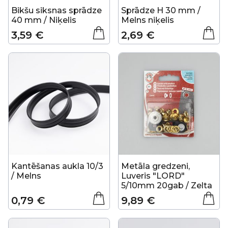
Bikšu siksnas sprādze
Sprādze H 30 mm /
40 mm / Niķelis
Melns niķelis
3,59 €
2,69 €
Kantēšanas aukla 10/3
Metāla gredzeni,
/ Melns
Luveris "LORD"
5/10mm 20gab / Zelta
0,79 €
9,89 €