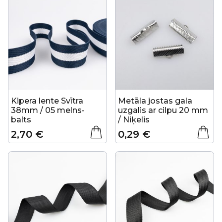
Kipera lente Svītra
Metāla jostas gala
38mm / 05 melns-
uzgalis ar cilpu 20 mm
balts
/ Niķelis
2,70 €
0,29 €