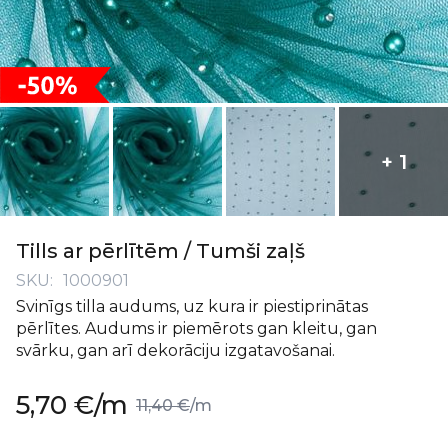
+ 1
Iet
uz
Tills ar pērlītēm / Tumši zaļš
galerijas
SKU
1000901
sākumu
Svinīgs tilla audums, uz kura ir piestiprinātas
pērlītes. Audums ir piemērots gan kleitu, gan
svārku, gan arī dekorāciju izgatavošanai.
Īpaša
5,70 €
/m
11,40 €
/m
cena