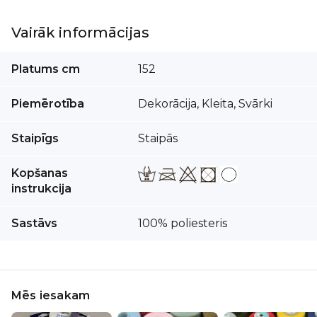
Vairāk informācijas
Vairāk
Platums cm
152
informācijas
Piemērotība
Dekorācija, Kleita, Svārki
Staipīgs
Staipās
Kopšanas
instrukcija
Sastāvs
100% poliesteris
Mēs iesakam