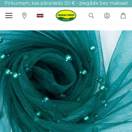
Pirkumam, kas pārsniedz 50 € - piegāde bez maksas!
M
Iet
uz
galerijas
beigām