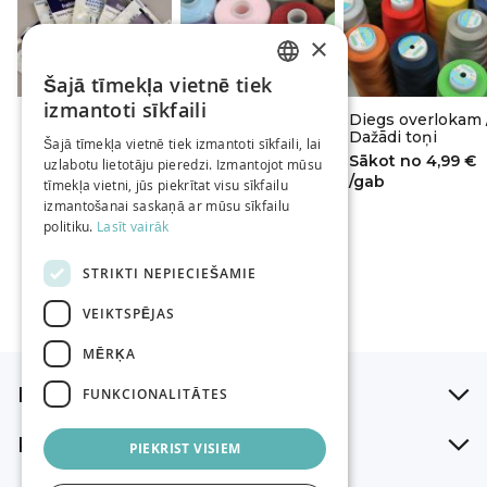
×
Šajā tīmekļa vietnē tiek
LATVIAN
izmantoti sīkfaili
Šujmašīnu adatas
Diegs Hard /
Diegs overlokam 
RUSSIAN
HABICO
Dažādi toņi
Dažādi toņi
Šajā tīmekļa vietnē tiek izmantoti sīkfaili, lai
Sākot no
4,29 €
Sākot no
1,79 €
Sākot no
4,99 €
uzlabotu lietotāju pieredzi. Izmantojot mūsu
ENGLISH
/gab
/gab
/gab
tīmekļa vietni, jūs piekrītat visu sīkfailu
izmantošanai saskaņā ar mūsu sīkfailu
politiku.
Lasīt vairāk
STRIKTI NEPIECIEŠAMIE
VEIKTSPĒJAS
MĒRĶA
Iepirkšanās palīgs
FUNKCIONALITĀTES
Par mums
PIEKRIST VISIEM