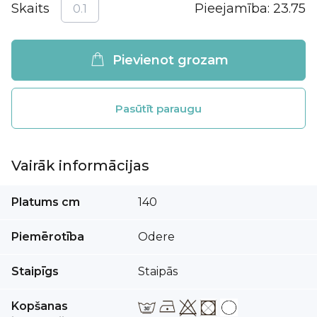
Skaits
Pieejamība:
23.75
Pievienot grozam
Pasūtīt paraugu
Vairāk informācijas
Vairāk
Platums cm
140
informācijas
Piemērotība
Odere
Staipīgs
Staipās
Kopšanas