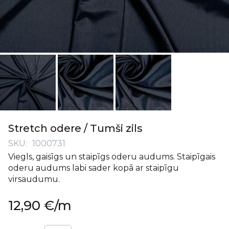
Iet
uz
Stretch odere / Tumši zils
galerijas
SKU
1000731
sākumu
Viegls, gaisīgs un staipīgs oderu audums. Staipīgais
oderu audums labi sader kopā ar staipīgu
virsaudumu.
12,90 €
/m