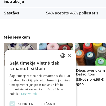
instrukcija
Sastāvs
54% acetāts, 46% poliesteris
Mēs iesakam
×
Šajā tīmekļa vietnē tiek
LATVIAN
izmantoti sīkfaili
Šujmašīnu adatas
Diegs Hard /
Diegs overlokam 
RUSSIAN
HABICO
Dažādi toņi
Dažādi toņi
Šajā tīmekļa vietnē tiek izmantoti sīkfaili, lai
Sākot no
4,29 €
Sākot no
1,79 €
Sākot no
4,99 €
uzlabotu lietotāju pieredzi. Izmantojot mūsu
ENGLISH
/gab
/gab
/gab
tīmekļa vietni, jūs piekrītat visu sīkfailu
izmantošanai saskaņā ar mūsu sīkfailu
politiku.
Lasīt vairāk
STRIKTI NEPIECIEŠAMIE