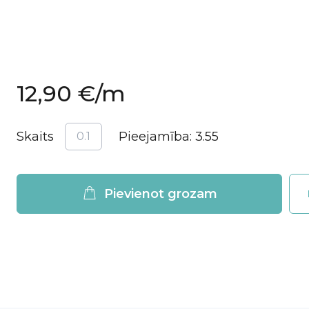
12,90 €
/m
Skaits
Pieejamība:
3.55
Pievienot grozam