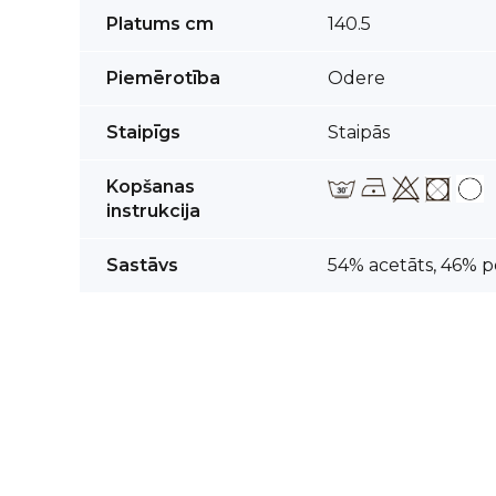
Vairāk
Platums cm
140.5
informācijas
Piemērotība
Odere
Staipīgs
Staipās
Kopšanas
instrukcija
Sastāvs
54% acetāts, 46% po