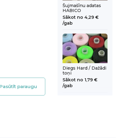
Šujmašīnu adatas
HABICO
Sākot no
4,29 €
/gab
Diegs Hard / Dažādi
toņi
Sākot no
1,79 €
/gab
Pasūtīt paraugu
Diegs overlokam /
Dažādi toņi