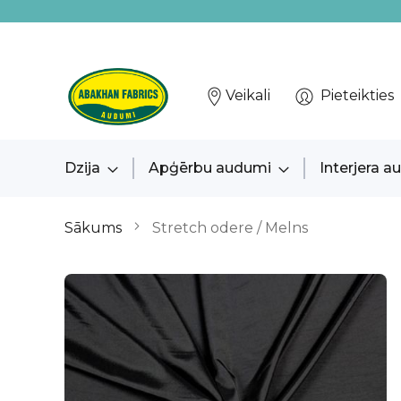
Veikali
Pieteikties
Dzija
Apģērbu audumi
Interjera 
Sākums
Stretch odere / Melns
Iet
uz
galerijas
beigām