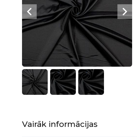
Iet
uz
galerijas
sākumu
Vairāk informācijas