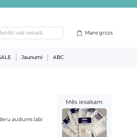
Mans grozs
SALE
Jaunumi
ABC
Mēs iesakam
 oderu audums labi