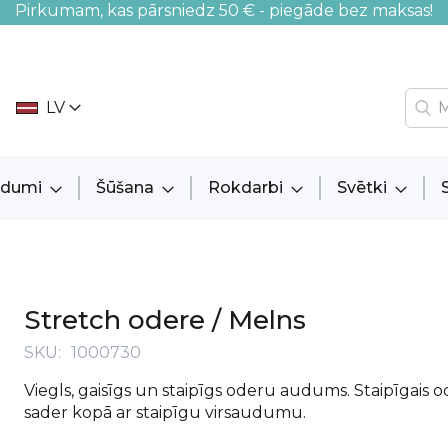
Pirkumam, kas pārsniedz 50 € - piegāde bez maksas!
LV
audumi
Šūšana
Rokdarbi
Svētki
Stretch odere / Melns
SKU
1000730
Viegls, gaisīgs un staipīgs oderu audums. Staipīgais
sader kopā ar staipīgu virsaudumu.