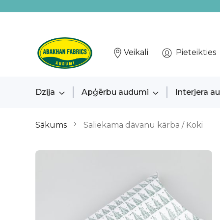
Veikali
Pieteikties
Dzija
Apģērbu audumi
Interjera 
Sākums
Saliekama dāvanu kārba / Koki
Iet
uz
galerijas
beigām