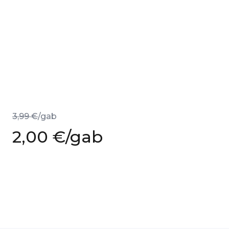
3,99 €
/gab
2,00 €
/gab
Īpaša
cena