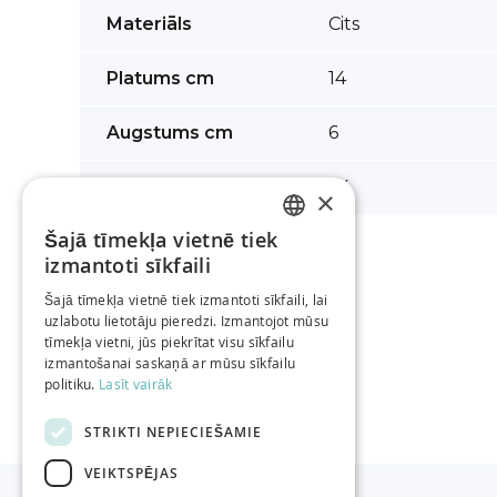
Vairāk
Materiāls
Cits
informācijas
Platums cm
14
Augstums cm
6
Garums cm
24
×
Šajā tīmekļa vietnē tiek
LATVIAN
izmantoti sīkfaili
RUSSIAN
Šajā tīmekļa vietnē tiek izmantoti sīkfaili, lai
uzlabotu lietotāju pieredzi. Izmantojot mūsu
ENGLISH
tīmekļa vietni, jūs piekrītat visu sīkfailu
izmantošanai saskaņā ar mūsu sīkfailu
politiku.
Lasīt vairāk
STRIKTI NEPIECIEŠAMIE
VEIKTSPĒJAS