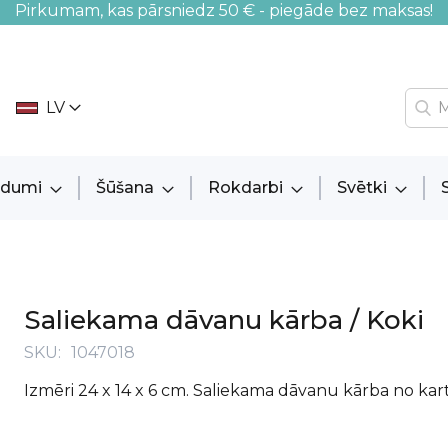
Pirkumam, kas pārsniedz 50 € - piegāde bez maksas!
LV
audumi
Šūšana
Rokdarbi
Svētki
Saliekama dāvanu kārba / Koki
SKU
1047018
Izmēri 24 x 14 x 6 cm. Saliekama dāvanu kārba no kar