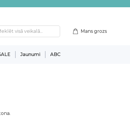
Mans grozs
SALE
Jaunumi
ABC
tona.