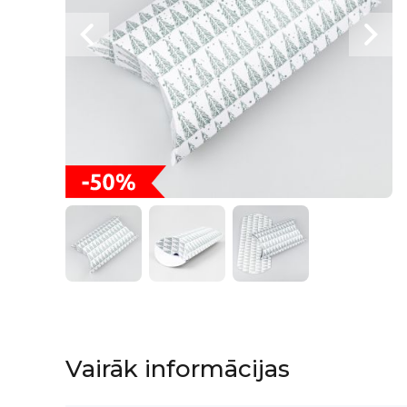
Iet
uz
galerijas
sākumu
Vairāk informācijas