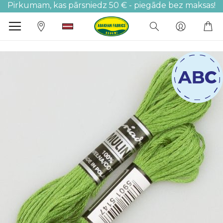
Pirkumam, kas pārsniedz 50 € - piegāde bez maksas!
M
Iet
uz
galerijas
beigām