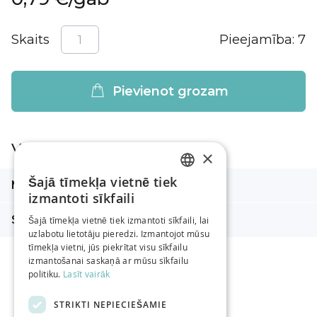
Skaits
Pieejamība:
7
Pievienot grozam
Vairāk informācijas
×
Vairāk
Šajā tīmekļa vietnē tiek
Metrāža m
8 m
LATVIAN
informācijas
izmantoti sīkfaili
RUSSIAN
Sastāvs
100% kokvilna
Šajā tīmekļa vietnē tiek izmantoti sīkfaili, lai
uzlabotu lietotāju pieredzi. Izmantojot mūsu
ENGLISH
tīmekļa vietni, jūs piekrītat visu sīkfailu
izmantošanai saskaņā ar mūsu sīkfailu
politiku.
Lasīt vairāk
STRIKTI NEPIECIEŠAMIE