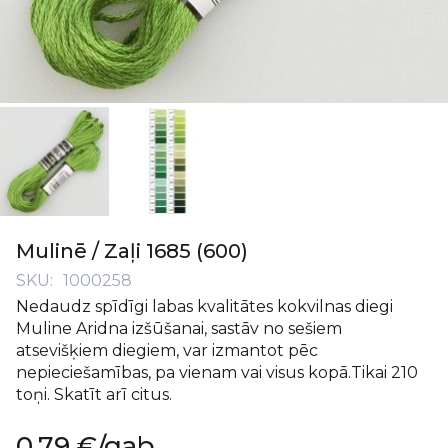
Iet
uz
Mulinē / Zaļi 1685 (600)
galerijas
SKU
1000258
sākumu
Nedaudz spīdīgi labas kvalitātes kokvilnas diegi
Muline Aridna izšūšanai, sastāv no sešiem
atsevišķiem diegiem, var izmantot pēc
nepieciešamības, pa vienam vai visus kopā.Tikai 210
toņi. Skatīt arī citus.
0,79 €
/gab