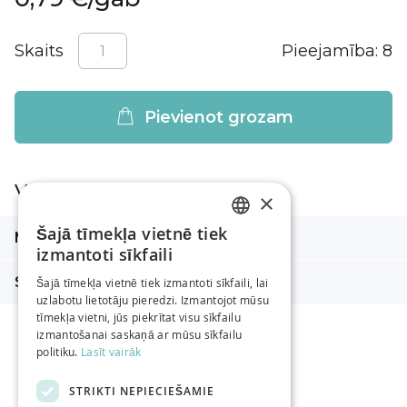
Skaits
Pieejamība:
8
Pievienot grozam
Vairāk informācijas
×
Vairāk
Šajā tīmekļa vietnē tiek
Metrāža m
8 m
LATVIAN
informācijas
izmantoti sīkfaili
RUSSIAN
Sastāvs
100% kokvilna
Šajā tīmekļa vietnē tiek izmantoti sīkfaili, lai
uzlabotu lietotāju pieredzi. Izmantojot mūsu
ENGLISH
tīmekļa vietni, jūs piekrītat visu sīkfailu
izmantošanai saskaņā ar mūsu sīkfailu
politiku.
Lasīt vairāk
STRIKTI NEPIECIEŠAMIE