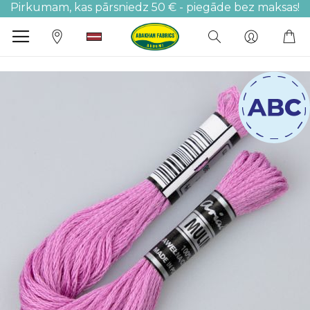
Pirkumam, kas pārsniedz 50 € - piegāde bez maksas!
M
Iet
uz
galerijas
beigām