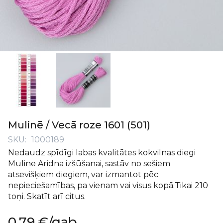
Iet
uz
Mulinē / Vecā roze 1601 (501)
galerijas
SKU
1000189
sākumu
Nedaudz spīdīgi labas kvalitātes kokvilnas diegi
Muline Aridna izšūšanai, sastāv no sešiem
atsevišķiem diegiem, var izmantot pēc
nepieciešamības, pa vienam vai visus kopā.Tikai 210
toņi. Skatīt arī citus.
0,79 €
/gab