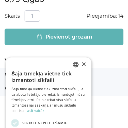
Skaits
Pieejamība:
14
Pievienot grozam
Vairāk informācijas
×
Vairāk
Šajā tīmekļa vietnē tiek
Metrāža m
8 m
LATVIAN
informācijas
izmantoti sīkfaili
RUSSIAN
Sastāvs
100% kokvilna
Šajā tīmekļa vietnē tiek izmantoti sīkfaili, lai
uzlabotu lietotāju pieredzi. Izmantojot mūsu
ENGLISH
tīmekļa vietni, jūs piekrītat visu sīkfailu
izmantošanai saskaņā ar mūsu sīkfailu
politiku.
Lasīt vairāk
STRIKTI NEPIECIEŠAMIE