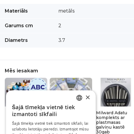
Vairāk
Materiāls
metāls
informācijas
Garums cm
2
Diametrs
3.7
Mēs iesakam
×
Šajā tīmekļa vietnē tiek
LATVIAN
Diegi šūšanai
Šujamadatas
Milward Adatu
izmantoti sīkfaili
MOON / Dažādi
Abakhan / Dažādi
komplekts ar
RUSSIAN
toņi
plastmasas
Šajā tīmekļa vietnē tiek izmantoti sīkfaili, lai
Sākot no
0,81 €
galviņu kastē
Sākot no
2,99 €
uzlabotu lietotāju pieredzi. Izmantojot mūsu
ENGLISH
/gab
30gab