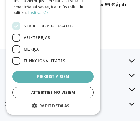
/gab
tīmekļa vietni, jūs piekrītat visu sīkfailu
4,69 €
/gab
izmantošanai saskaņā ar mūsu sīkfailu
politiku.
Lasīt vairāk
STRIKTI NEPIECIEŠAMIE
VEIKTSPĒJAS
MĒRĶA
Iepirkšanās palīgs
FUNKCIONALITĀTES
Par mums
PIEKRIST VISIEM
Klientu atbalsts
ATTEIKTIES NO VISIEM
Jaunumi
RĀDĪT DETAĻAS
AS Abakhan Fabrics Eesti. Rüütli 11, Tartu 51007, Eesti.