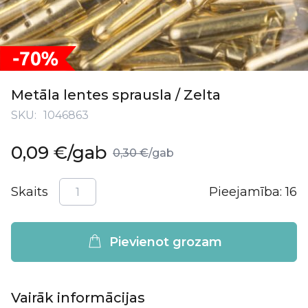
Iet
uz
Metāla lentes sprausla / Zelta
galerijas
SKU
1046863
sākumu
Īpaša
0,09 €
/gab
0,30 €
/gab
cena
Skaits
Pieejamība:
16
Pievienot grozam
Vairāk informācijas