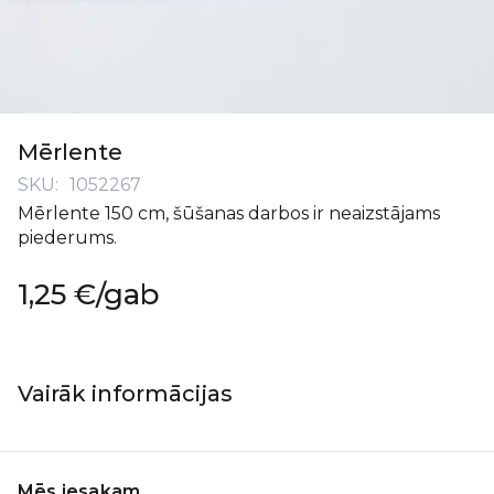
Iet
uz
Mērlente
galerijas
SKU
1052267
sākumu
Mērlente 150 cm, šūšanas darbos ir neaizstājams
piederums.
1,25 €
/gab
Vairāk informācijas
Mēs iesakam