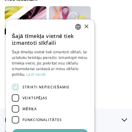
×
Šajā tīmekļa vietnē tiek
LATVIAN
Vienkrāsains
3 mm spirāles
izmantoti sīkfaili
mākslīgais zīds
rāvējslēdzējs 40
RUSSIAN
Crepe Satin /
cm / Dažādi toņi
Šajā tīmekļa vietnē tiek izmantoti sīkfaili, lai
1Dažādi toņi
Sākot no
0,46 €
uzlabotu lietotāju pieredzi. Izmantojot mūsu
ENGLISH
Sākot no
7,95 €
/gab
tīmekļa vietni, jūs piekrītat visu sīkfailu
/m
izmantošanai saskaņā ar mūsu sīkfailu
politiku.
Lasīt vairāk
STRIKTI NEPIECIEŠAMIE
VEIKTSPĒJAS
MĒRĶA
Iepirkšanās palīgs
FUNKCIONALITĀTES