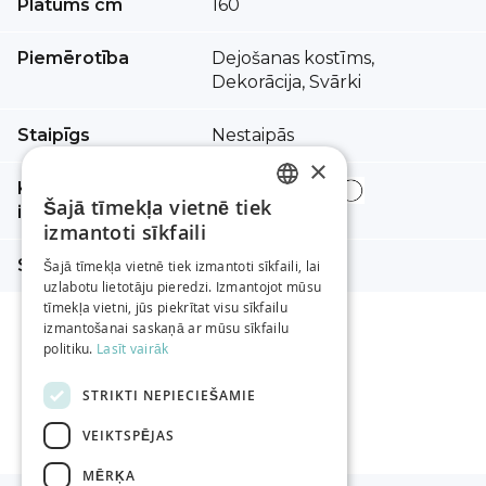
Platums cm
160
informācijas
Piemērotība
Dejošanas kostīms,
Dekorācija, Svārki
Staipīgs
Nestaipās
×
Kopšanas
Šajā tīmekļa vietnē tiek
instrukcija
LATVIAN
izmantoti sīkfaili
RUSSIAN
Sastāvs
100% neilons
Šajā tīmekļa vietnē tiek izmantoti sīkfaili, lai
uzlabotu lietotāju pieredzi. Izmantojot mūsu
ENGLISH
tīmekļa vietni, jūs piekrītat visu sīkfailu
izmantošanai saskaņā ar mūsu sīkfailu
politiku.
Lasīt vairāk
STRIKTI NEPIECIEŠAMIE
VEIKTSPĒJAS
MĒRĶA