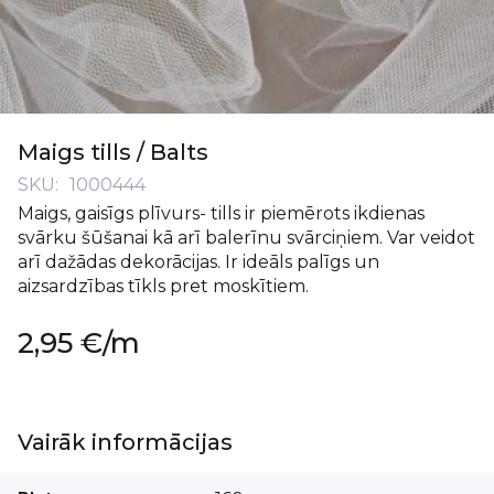
Iet
uz
Maigs tills / Balts
galerijas
SKU
1000444
sākumu
Maigs, gaisīgs plīvurs- tills ir piemērots ikdienas
svārku šūšanai kā arī balerīnu svārciņiem. Var veidot
arī dažādas dekorācijas. Ir ideāls palīgs un
aizsardzības tīkls pret moskītiem.
2,95 €
/m
Vairāk informācijas
Vairāk