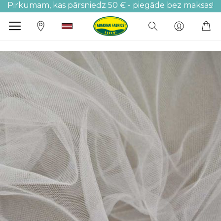
Pirkumam, kas pārsniedz 50 € - piegāde bez maksas!
M
Iet
uz
galerijas
beigām