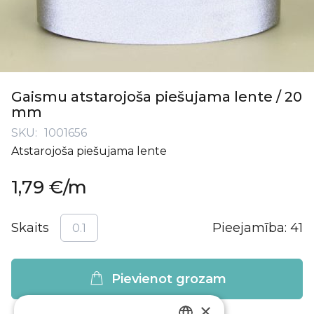
Iet
uz
Gaismu atstarojoša piešujama lente / 20
galerijas
mm
sākumu
SKU
1001656
Atstarojoša piešujama lente
1,79 €
/m
Skaits
Pieejamība:
41
Pievienot grozam
×