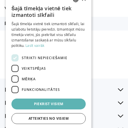
Šajā tīmekļa vietnē tiek
Vairāk informācijas
LATVIAN
izmantoti sīkfaili
Vairāk
RUSSIAN
Platums mm
20
Šajā tīmekļa vietnē tiek izmantoti sīkfaili, lai
informācijas
uzlabotu lietotāju pieredzi. Izmantojot mūsu
ENGLISH
tīmekļa vietni, jūs piekrītat visu sīkfailu
izmantošanai saskaņā ar mūsu sīkfailu
politiku.
Lasīt vairāk
STRIKTI NEPIECIEŠAMIE
VEIKTSPĒJAS
MĒRĶA
Iepirkšanās palīgs
FUNKCIONALITĀTES
Par mums
PIEKRIST VISIEM
Klientu atbalsts
ATTEIKTIES NO VISIEM