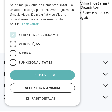
RUSSIAN
Filcēšanas adata /
Porolona
Vilna filcēšanai /
Šajā tīmekļa vietnē tiek izmantoti sīkfaili, lai
Dažādi
pildījums / Dažādi
Dažādi toņi
uzlabotu lietotāju pieredzi. Izmantojot mūsu
ENGLISH
Sākot no
1,19 €
Sākot no
1,99 €
Sākot no
1,20 €
tīmekļa vietni, jūs piekrītat visu sīkfailu
/gab
/gab
/gab
izmantošanai saskaņā ar mūsu sīkfailu
politiku.
Lasīt vairāk
STRIKTI NEPIECIEŠAMIE
VEIKTSPĒJAS
MĒRĶA
Iepirkšanās palīgs
FUNKCIONALITĀTES
Par mums
PIEKRIST VISIEM
Klientu atbalsts
ATTEIKTIES NO VISIEM
Jaunumi
RĀDĪT DETAĻAS