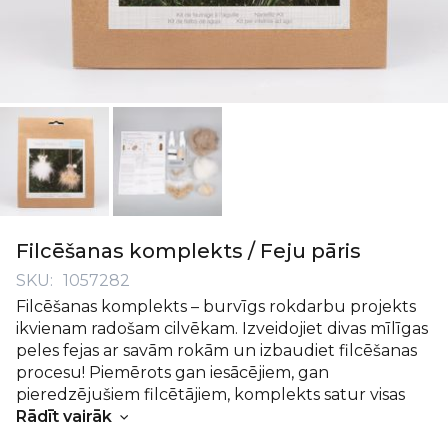
Iet
uz
Filcēšanas komplekts / Feju pāris
galerijas
SKU
1057282
sākumu
Filcēšanas komplekts – burvīgs rokdarbu projekts
ikvienam radošam cilvēkam. Izveidojiet divas mīlīgas
peles fejas ar savām rokām un izbaudiet filcēšanas
procesu! Piemērots gan iesācējiem, gan
pieredzējušiem filcētājiem, komplekts satur visas
nepieciešamās pamatdaļas, lai sāktu uzreiz.
Rādīt vairāk
Iepakojuma saturs: Instrukcija, filcēšanas adata,