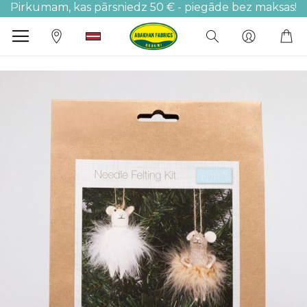
Pirkumam, kas pārsniedz 50 € - piegāde bez maksas!
M
Iet
uz
galerijas
beigām