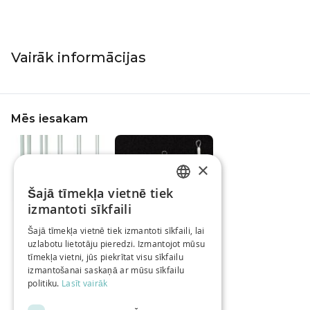
Vairāk informācijas
Mēs iesakam
×
Šajā tīmekļa vietnē tiek
LATVIAN
izmantoti sīkfaili
Cose adāmadatas
Adata dzijai
RUSSIAN
40 cm / Dažādi
6,99 €
/gab
Šajā tīmekļa vietnē tiek izmantoti sīkfaili, lai
izmēri
uzlabotu lietotāju pieredzi. Izmantojot mūsu
ENGLISH
Sākot no
2,19 €
tīmekļa vietni, jūs piekrītat visu sīkfailu
/gab
izmantošanai saskaņā ar mūsu sīkfailu
politiku.
Lasīt vairāk