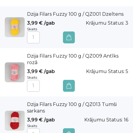
Grouped
Dzija Filars Fuzzy 100 g / QZ001 Dzeltens
product
items
3,99 €
/gab
Krājumu Status:
3
Skaits
Dzija Filars Fuzzy 100 g / QZ009 Antīks
rozā
3,99 €
/gab
Krājumu Status:
5
Skaits
Dzija Filars Fuzzy 100 g / QZ013 Tumši
sarkans
3,99 €
/gab
Krājumu Status:
16
Skaits