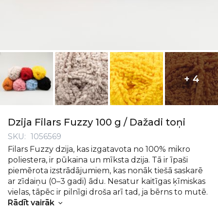
+ 4
Iet
uz
Dzija Filars Fuzzy 100 g / Dažadi toņi
galerijas
SKU
1056569
sākumu
Filars Fuzzy dzija, kas izgatavota no 100% mikro
poliestera, ir pūkaina un mīksta dzija. Tā ir īpaši
piemērota izstrādājumiem, kas nonāk tiešā saskarē
ar zīdaiņu (0–3 gadi) ādu. Nesatur kaitīgas ķīmiskas
vielas, tāpēc ir pilnīgi droša arī tad, ja bērns to mutē.
Hipoalerģiska. Lieliska dzija arī somu tamborēšanai.
Rādīt vairāk