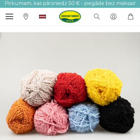
Pirkumam, kas pārsniedz 50 € - piegāde bez maksas!
M
Iet
uz
galerijas
beigām