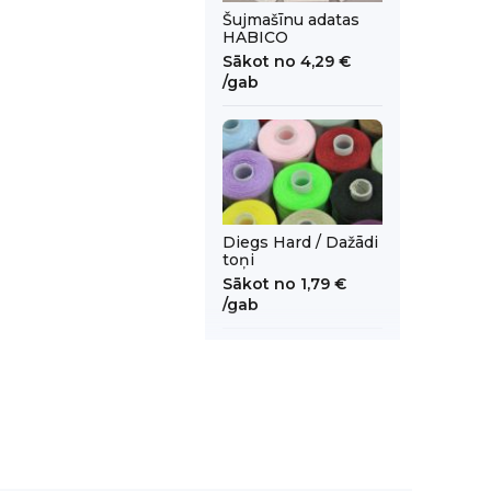
Šujmašīnu adatas
HABICO
Sākot no
4,29 €
/gab
Diegs Hard / Dažādi
toņi
Sākot no
1,79 €
/gab
Diegs overlokam /
Dažādi toņi