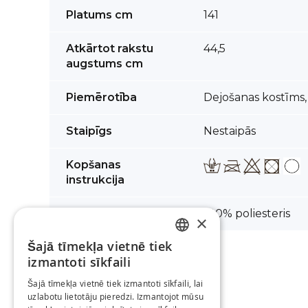
Vairāk
Platums cm
141
informācijas
Atkārtot rakstu
44,5
augstums cm
Piemērotība
Dejošanas kostīms
Staipīgs
Nestaipās
Kopšanas
instrukcija
Sastāvs
100% poliesteris
×
Šajā tīmekļa vietnē tiek
LATVIAN
izmantoti sīkfaili
RUSSIAN
Šajā tīmekļa vietnē tiek izmantoti sīkfaili, lai
uzlabotu lietotāju pieredzi. Izmantojot mūsu
ENGLISH