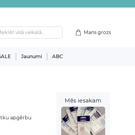
Mans grozs
SALE
Jaunumi
ABC
Mēs iesakam
vētku apģērbu