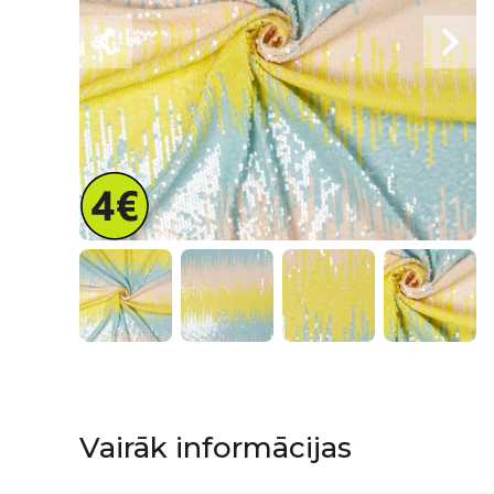
Iet
uz
galerijas
sākumu
Vairāk informācijas