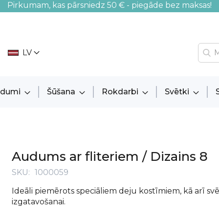
Pirkumam, kas pārsniedz 50 € - piegāde bez maksas!
LV
audumi
Šūšana
Rokdarbi
Svētki
Audums ar fliteriem / Dizains 8
SKU
1000059
Ideāli piemērots speciāliem deju kostīmiem, kā arī s
izgatavošanai.