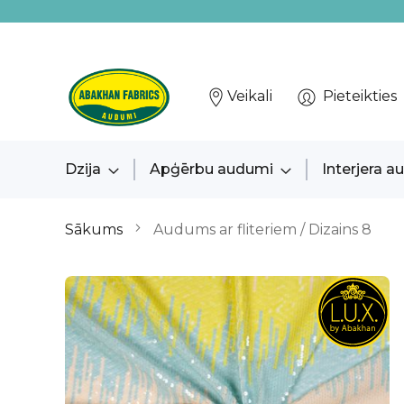
Veikali
Pieteikties
Dzija
Apģērbu audumi
Interjera 
Sākums
Audums ar fliteriem / Dizains 8
Iet
uz
galerijas
beigām