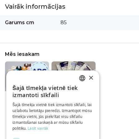
Vairāk informācijas
Vairāk
Garums cm
85
informācijas
Mēs iesakam
×
Šajā tīmekļa vietnē tiek
LATVIAN
izmantoti sīkfaili
Diegi šūšanai
Šujmašīnu adatas
RUSSIAN
MOON / Dažādi
HABICO
Šajā tīmekļa vietnē tiek izmantoti sīkfaili, lai
toņi
Sākot no
4,29 €
uzlabotu lietotāju pieredzi. Izmantojot mūsu
ENGLISH
Sākot no
2,99 €
/gab
tīmekļa vietni, jūs piekrītat visu sīkfailu
/gab
izmantošanai saskaņā ar mūsu sīkfailu
politiku.
Lasīt vairāk