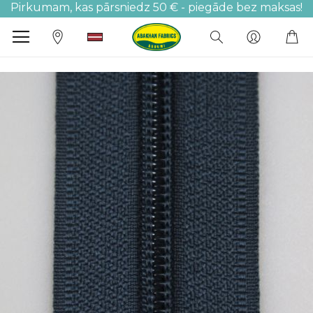
Pirkumam, kas pārsniedz 50 € - piegāde bez maksas!
M
Iet
uz
galerijas
beigām