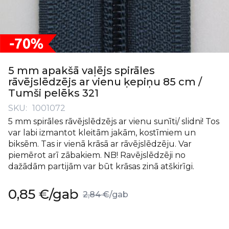
Iet
uz
5 mm apakšā vaļējs spirāles
galerijas
rāvējslēdzējs ar vienu ķepiņu 85 cm /
sākumu
Tumši pelēks 321
SKU
1001072
5 mm spirāles rāvējslēdzējs ar vienu sunīti/ slidni! Tos
var labi izmantot kleitām jakām, kostīmiem un
biksēm. Tas ir vienā krāsā ar rāvējslēdzēju. Var
piemērot arī zābakiem. NB! Ravējslēdzēji no
dažādām partijām var būt krāsas zinā atškirīgi.
Īpaša
0,85 €
/gab
2,84 €
/gab
cena