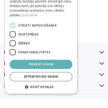
Sākot no
4,29 €
uzlabotu lietotāju pieredzi. Izmantojot mūsu
ENGLISH
Sākot no
2,99 €
/gab
tīmekļa vietni, jūs piekrītat visu sīkfailu
/gab
izmantošanai saskaņā ar mūsu sīkfailu
politiku.
Lasīt vairāk
STRIKTI NEPIECIEŠAMIE
VEIKTSPĒJAS
MĒRĶA
Iepirkšanās palīgs
FUNKCIONALITĀTES
Par mums
PIEKRIST VISIEM
Klientu atbalsts
ATTEIKTIES NO VISIEM
Jaunumi
RĀDĪT DETAĻAS