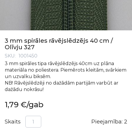
Iet
uz
3 mm spirāles rāvējslēdzējs 40 cm /
galerijas
Olīvju 327
sākumu
SKU
1001450
3 mm spirāles tipa rāvējslēdzējs 40cm uz plāna
materiāla no poliestera. Piemērots kleitām, svārkiem
un uzvalku biksēm.
NB! Rāvējslēdzēji no dažādām partijām varbūt ar
dažādu nokrāsu!
1,79 €
/gab
Skaits
Pieejamība:
2