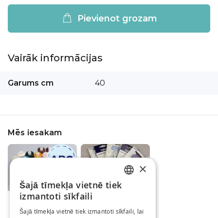
Pievienot grozam
Vairāk informācijas
Vairāk
Garums cm
40
informācijas
Mēs iesakam
×
Šajā tīmekļa vietnē tiek
LATVIAN
izmantoti sīkfaili
Diegi šūšanai
Šujmašīnu adatas
RUSSIAN
MOON / Dažādi
HABICO
Šajā tīmekļa vietnē tiek izmantoti sīkfaili, lai
toņi