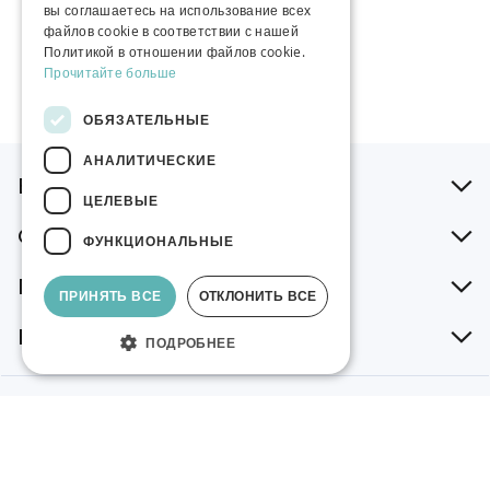
вы соглашаетесь на использование всех
файлов cookie в соответствии с нашей
Политикой в ​​отношении файлов cookie.
Прочитайте больше
ОБЯЗАТЕЛЬНЫЕ
АНАЛИТИЧЕСКИЕ
В помощь при заказе
ЦЕЛЕВЫЕ
О нашей компании
ФУНКЦИОНАЛЬНЫЕ
Поддержка
ПРИНЯТЬ ВСЕ
ОТКЛОНИТЬ ВСЕ
Новостная рассылка
ПОДРОБНЕЕ
AS Abakhan Fabrics Eesti. Rüütli 11, Tartu 51007, Eesti.
Tel +372 502 2300