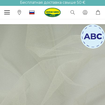
Бесплатная доставка свыше 50 €
М
Пропустить
и
перейти
к
галереям
изображений