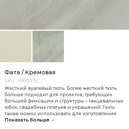
Перейти
к
Фата / Kремовая
началу
SKU
1000375
галереи
Жесткий вуалевый тюль. Более жесткий тюль
изображений
больше подходит для проектов, требующих
большей фиксации и структуры – танцевальных
юбок, свадебных платьев и украшений. Тюль
также можно использовать для изготовления
оригинальных карнавальных костюмов,
Показать больше
специальных рождественских украшений и