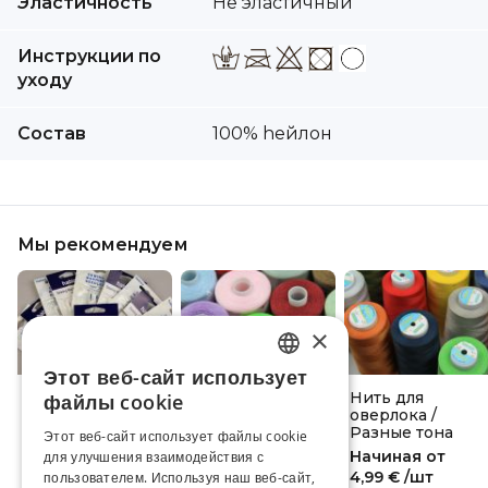
Эластичность
Не эластичный
Инструкции по
уходу
Состав
100% hейлон
Мы рекомендуем
×
Этот веб-сайт использует
LATVIAN
Машинные иглы
Нить Hard /
Нить для
файлы cookie
HABICO
Разные тона
оверлока /
RUSSIAN
Разные тона
Этот веб-сайт использует файлы cookie
Начиная от
Начиная от
Начиная от
для улучшения взаимодействия с
ENGLISH
4,29 €
/пак
1,79 €
/шт
4,99 €
/шт
пользователем. Используя наш веб-сайт,