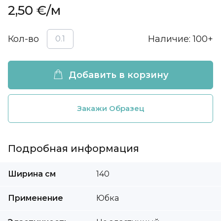
декораций для свадеб, вечеринок в честь
2,50 €
/м
Хэллоуина и различных тематических
вечеринок. Летом, из мягкого тюля, для защиты
Кол-во
Наличие:
100+
от насекомых можно сделать воздушный
балдахин, а из жесткого тюля - сетку от комаров
на окно.
Добавить в корзину
Закажи Образец
Подробная информация
Подробная
Ширина cм
140
информация
Применение
Юбка