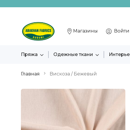
Магазины
Войти
Пряжа
Одежные ткани
Интерье
Главная
Bискоза / Бежевый
Пропустить
и
перейти
к
галереям
изображений