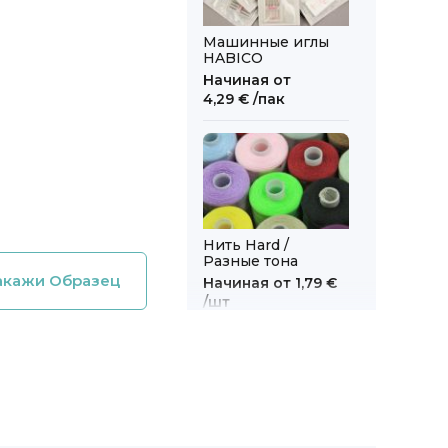
Машинные иглы
HABICO
Начиная от
4,29 €
/пак
Нить Hard /
Разные тона
акажи Образец
Начиная от
1,79 €
/шт
Нить для оверлока